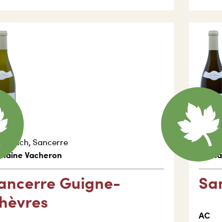
nkreich
,
Sancerre
Frank
maine Vacheron
Doma
ancerre Guigne-
Sa
hèvres
AC