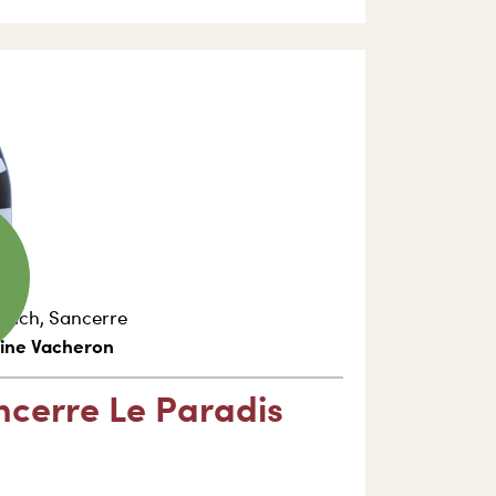
reich
,
Sancerre
ine Vacheron
ncerre Le Paradis