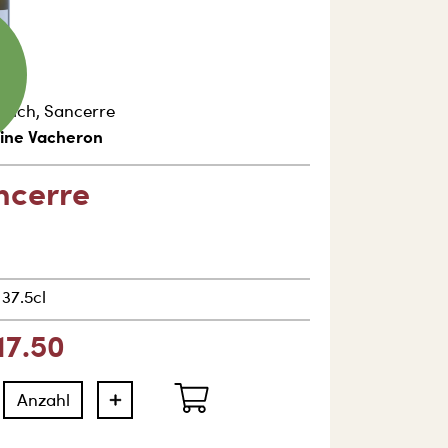
reich
,
Sancerre
ine Vacheron
ncerre
|
37.5cl
17.50