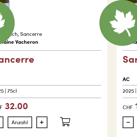
nkreich
,
Sancerre
Frank
maine Vacheron
Doma
ancerre
Sa
AC
25
|
75cl
2025
32.00
F
CHF