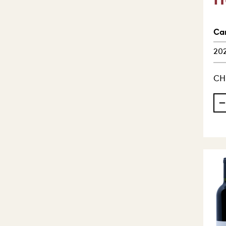
Ca
20
CH