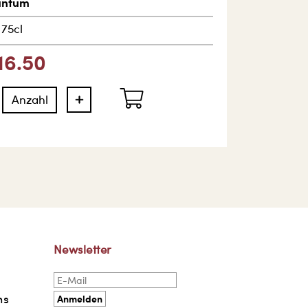
untum
|
75cl
16.50
Newsletter
ns