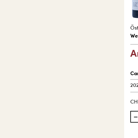
Öst
We
A
Ca
20
CH