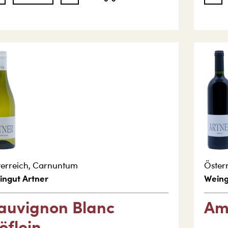
erreich
,
Carnuntum
Öster
ingut Artner
Weing
auvignon Blanc
Am
öflein