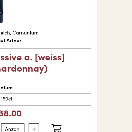
reich
,
Carnuntum
ut Artner
sive a. [weiss]
hardonnay)
untum
|
150cl
88.00