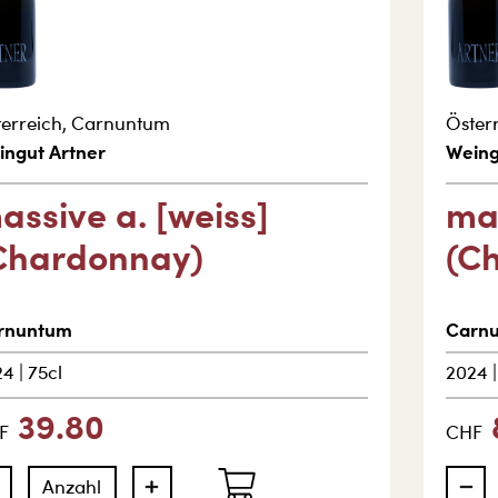
erreich
,
Carnuntum
Öster
ingut Artner
Weing
assive a. [weiss]
mas
Chardonnay)
(C
rnuntum
Carn
24
|
75cl
2024
39.80
F
CHF