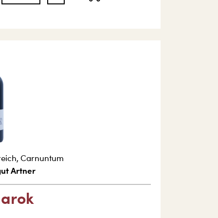
reich
,
Carnuntum
ut Artner
arok