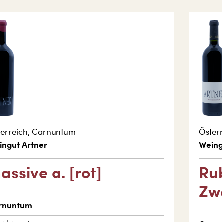
erreich
,
Carnuntum
Öster
ingut Artner
Weing
assive a. [rot]
Ru
Zw
rnuntum