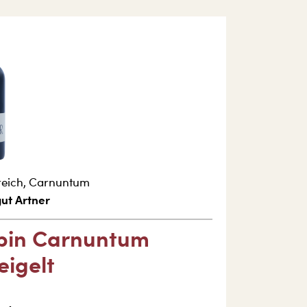
reich
,
Carnuntum
ut Artner
bin Carnuntum
eigelt