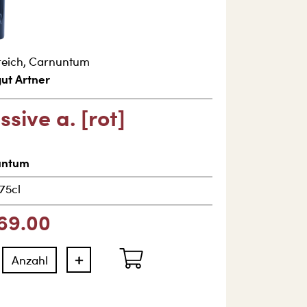
reich
,
Carnuntum
ut Artner
sive a. [rot]
untum
75cl
69.00