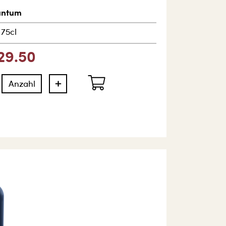
untum
|
75cl
29.50