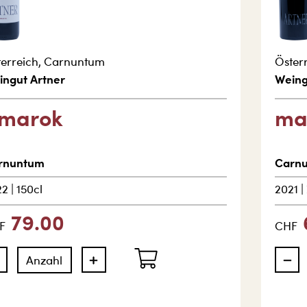
erreich
,
Carnuntum
Öster
ingut Artner
Weing
marok
mas
rnuntum
Carn
22
|
150cl
2021
|
79.00
F
CHF