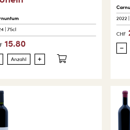
Carn
rnuntum
2022
24
|
75cl
CHF
15.80
F