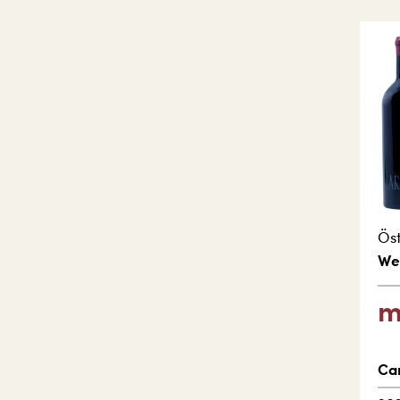
Öst
We
m
Ca