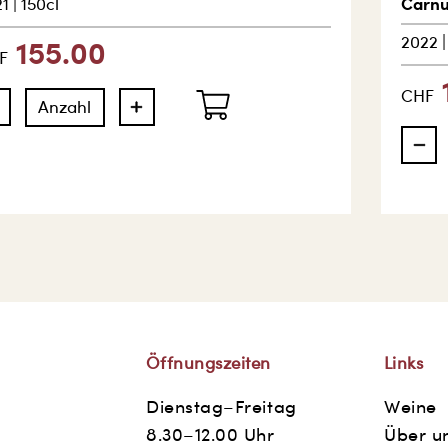
Carn
1
|
150cl
2022
155.00
F
CHF
Öffnungszeiten
Links
Dienstag–Freitag
Weine
8.30–12.00 Uhr
Über u